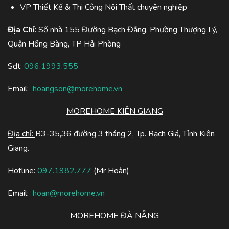
VP Thiết Kế & Thi Công Nội Thất chuyên nghiệp
Địa Chỉ
: Số nhà 155 Đường Bạch Đằng, Phường Thượng Lý,
Quận Hồng Bàng, TP Hải Phòng
Sđt:
096.1993.555
Email:
hoangson@morehome.vn
MOREHOME KIÊN GIANG
Địa chỉ:
B3-35,36 đường 3 tháng 2, Tp. Rạch Giá, Tỉnh Kiên
Giang.
Hotline:
097.1982.777
(Mr Hoàn)
Email:
hoan@morehome.vn
MOREHOME ĐÀ NẴNG