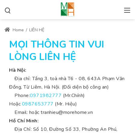
Home
/
LIÊN HỆ
MỌI THÔNG TIN VUI
LÒNG LIÊN HỆ
Hà Nội:
Địa chỉ: Tầng 3, toà nhà T6 - 08, 643A Phạm Văn
Đồng, Từ Liêm, Hà Nội. (Đối diện bộ công an)
Phone:
0971982777
(Mr.Chính)
Hoặc
0987653777
(Mr. Hiệu)
Email: hoặc
tranhieu@morehome.vn
Hồ Chí Minh:
Địa Chỉ: Số 10, Đường Số 33, Phường An Phú,