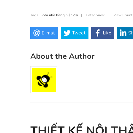
Tags:
Sofa nhà hàng hiện đại
|
Categories:
|
View Count
E-mail
Tweet
Like
S
About the Author
THIẾT KẾ NỘI TH