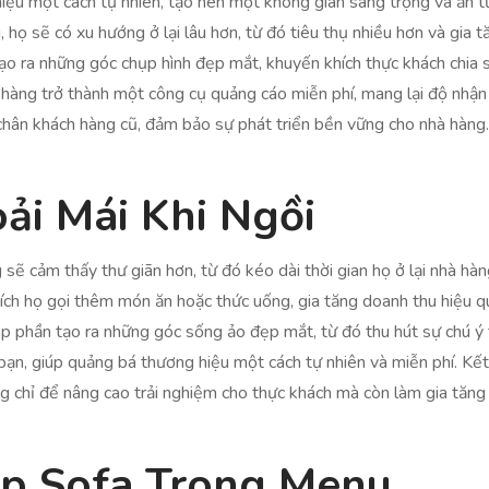
ệu một cách tự nhiên, tạo nên một không gian sang trọng và ấn t
i, họ sẽ có xu hướng ở lại lâu hơn, từ đó tiêu thụ nhiều hơn và gia
ạo ra những góc chụp hình đẹp mắt, khuyến khích thực khách chia s
 hàng trở thành một công cụ quảng cáo miễn phí, mang lại độ nhận
chân khách hàng cũ, đảm bảo sự phát triển bền vững cho nhà hàng.
ải Mái Khi Ngồi
g sẽ cảm thấy thư giãn hơn, từ đó kéo dài thời gian họ ở lại nhà h
ch họ gọi thêm món ăn hoặc thức uống, gia tăng doanh thu hiệu q
p phần tạo ra những góc sống ảo đẹp mắt, từ đó thu hút sự chú ý
bạn, giúp quảng bá thương hiệu một cách tự nhiên và miễn phí. Kế
ng chỉ để nâng cao trải nghiệm cho thực khách mà còn làm gia tăng
ợp Sofa Trong Menu