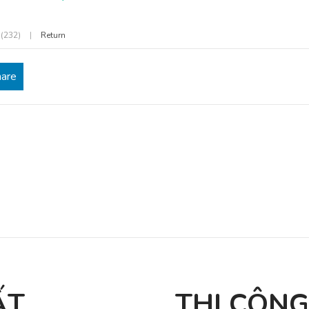
 (232)
|
Return
hare
ẤT
THI CÔNG