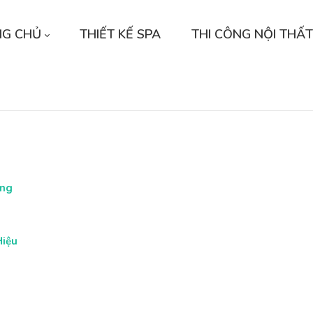
NG CHỦ
THIẾT KẾ SPA
THI CÔNG NỘI THẤT
àng
Hiệu