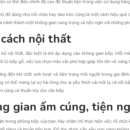
ện có thể điều chỉnh độ cao để thuận tiện trong việc sử dụng hàng
trữ đồ dùng như nồi chảo hay dao kéo cũng là một cách hiệu quả 
 mình thành một không gian sang trọng và tiện nghi với những ph
cách nội thất
t kế nội thất, đặc biệt là khi áp dụng vào không gian bếp. Mỗi 
i tủ bếp gỗ, việc lựa chọn màu sắc phù hợp giúp tôn lên vẻ sang t
ởng đến khí chất sinh hoạt và tâm trạng mỗi người trong gia đìn
có thể mang lại sự hài lòng cho ai yêu thích cái mới lạ và nổi 
m cúng và thuần túy cho căn bếp.
g gian ấm cúng, tiện ng
ghi trong phòng bếp của bạn, hãy chăm chỉ thực hiện việc tổ chứ
 dễ dàng và thuận tiện hơn. Đồ đạc được sắp xếp gọn gàng không 