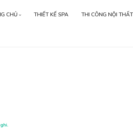
NG CHỦ
THIẾT KẾ SPA
THI CÔNG NỘI THẤT
ghi.