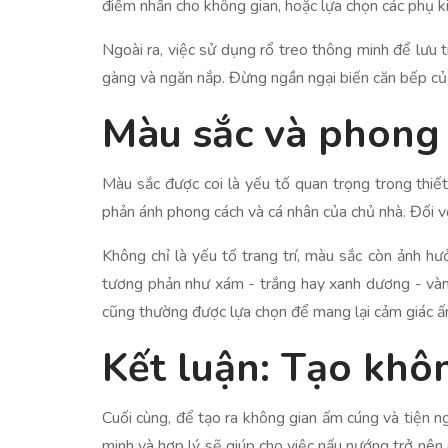
điểm nhấn cho không gian, hoặc lựa chọn các phụ ki
Ngoài ra, việc sử dụng rổ treo thông minh để lưu 
gàng và ngăn nắp. Đừng ngần ngại biến căn bếp của
Màu sắc và phong 
Màu sắc được coi là yếu tố quan trọng trong thiế
phản ánh phong cách và cá nhân của chủ nhà. Đối vớ
Không chỉ là yếu tố trang trí, màu sắc còn ảnh hư
tương phản như xám - trắng hay xanh dương - vàng 
cũng thường được lựa chọn để mang lại cảm giác ấ
Kết luận: Tạo khôn
Cuối cùng, để tạo ra không gian ấm cúng và tiện n
minh và hợp lý sẽ giúp cho việc nấu nướng trở nên