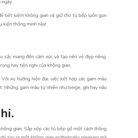
 ngày.
để tiết kiệm không gian và giữ cho tủ bếp luôn gọn
ụ kiện thông minh này!
màu sắc mang đến cảm xúc và tạo nên vẻ đẹp riêng,
rọng hay tiện nghi của không gian.
h. Với xu hướng hiện đại, việc kết hợp các gam màu
bật. Những gam màu tự nhiên như beige, ghi hay nâu
hi.
c không gian. Sắp xếp các tủ bếp gỗ một cách thông
chỉ tạo ra một không gian esthetically pleasing mà