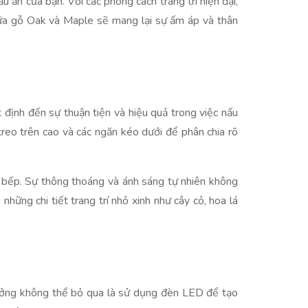
 ăn của bạn. Với các phong cách trang trí hiện đại,
giữa gỗ Oak và Maple sẽ mang lại sự ấm áp và thân
t định đến sự thuận tiện và hiệu quả trong việc nấu
reo trên cao và các ngăn kéo dưới để phân chia rõ
 bếp. Sự thông thoáng và ánh sáng tự nhiên không
hững chi tiết trang trí nhỏ xinh như cây cỏ, hoa lá
 tưởng không thể bỏ qua là sử dụng đèn LED để tạo