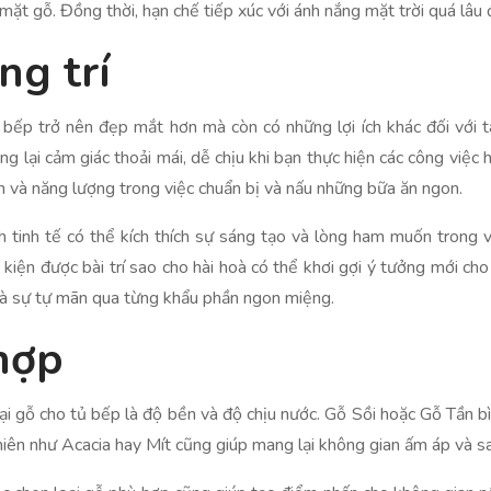
ặt gỗ. Đồng thời, hạn chế tiếp xúc với ánh nắng mặt trời quá lâu
ng trí
n bếp trở nên đẹp mắt hơn mà còn có những lợi ích khác đối với
ng lại cảm giác thoải mái, dễ chịu khi bạn thực hiện các công việ
ian và năng lượng trong việc chuẩn bị và nấu những bữa ăn ngon.
h tinh tế có thể kích thích sự sáng tạo và lòng ham muốn trong vi
 kiện được bài trí sao cho hài hoà có thể khơi gợi ý tưởng mới cho
và sự tự mãn qua từng khẩu phần ngon miệng.
hợp
ại gỗ cho tủ bếp là độ bền và độ chịu nước. Gỗ Sồi hoặc Gỗ Tần bì
 nhiên như Acacia hay Mít cũng giúp mang lại không gian ấm áp và 