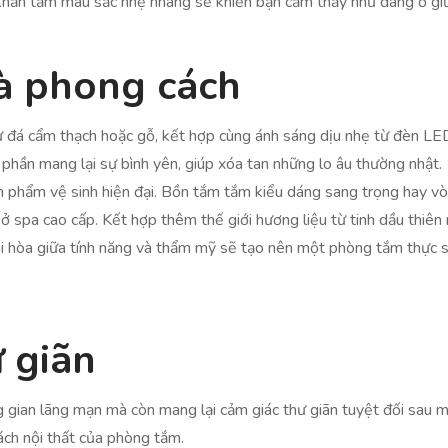
 khăn tắm màu sắc nhẹ nhàng sẽ khiến bạn cảm thấy như đang ở gi
và phong cách
hư đá cẩm thạch hoặc gỗ, kết hợp cùng ánh sáng dịu nhẹ từ đèn LED
hần mang lại sự bình yên, giúp xóa tan những lo âu thường nhật.
n phẩm vệ sinh hiện đại. Bồn tắm tắm kiểu dáng sang trọng hay vòi
ở spa cao cấp. Kết hợp thêm thế giới hương liệu từ tinh dầu thiên 
ài hòa giữa tính năng và thẩm mỹ sẽ tạo nên một phòng tắm thực 
 giãn
 gian lãng mạn mà còn mang lại cảm giác thư giãn tuyệt đối sau 
cách nội thất của phòng tắm.