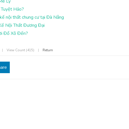
Mê Ly
 Tuyệt Hảo?
ế nội thất chung cư tại Đà Nẵng
Kế Nội Thất Đương Đại
ời Đổ Xô Đến?
|
View Count (415)
|
Return
hare