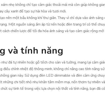
ám nhẹ không chỉ tạo cảm giác thoải mái mà còn giúp không gian 
y cây xanh để tạo sự hài hòa và tươi mới.
ạo nên một bầu không khí thư giãn. Thay vì chỉ dựa vào ánh sáng 
rạng. Một nguồn sáng ấm áp từ nến hoặc đèn trang trí có thể ch
t cách chiến lược để tối đa hóa ánh sáng và tạo cảm giác rộng mở
ng và tính năng
như đá tự nhiên hoặc gỗ tếch cho sàn và tường, mang lại cảm giác g
g điều chỉnh nhiệt độ thông minh, không chỉ nâng cao tính năng sử 
 không gian này. Sử dụng đèn LED dimmable và đèn cảm ứng chuy
ét những chi tiết nhỏ như khăn tắm mềm mại, nến thơm tự nhiên v
hút sự tinh tế trong việc lựa chọn nội thất và tính năng, bạn đã 