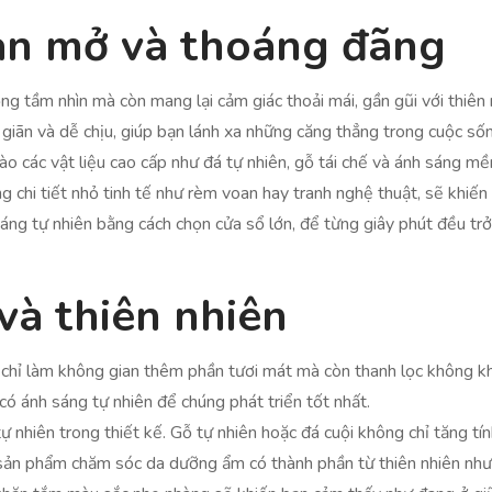
an mở và thoáng đãng
ộng tầm nhìn mà còn mang lại cảm giác thoải mái, gần gũi với thiên 
giãn và dễ chịu, giúp bạn lánh xa những căng thẳng trong cuộc số
 vào các vật liệu cao cấp như đá tự nhiên, gỗ tái chế và ánh sáng
g chi tiết nhỏ tinh tế như rèm voan hay tranh nghệ thuật, sẽ khiế
áng tự nhiên bằng cách chọn cửa sổ lớn, để từng giây phút đều trở
và thiên nhiên
chỉ làm không gian thêm phần tươi mát mà còn thanh lọc không khí
có ánh sáng tự nhiên để chúng phát triển tốt nhất.
tự nhiên trong thiết kế. Gỗ tự nhiên hoặc đá cuội không chỉ tăng t
 sản phẩm chăm sóc da dưỡng ẩm có thành phần từ thiên nhiên như 