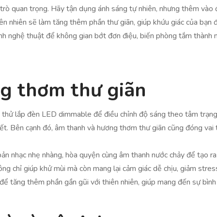
 trò quan trọng. Hãy tận dụng ánh sáng tự nhiên, nhưng thêm vào
ên nhiên sẽ làm tăng thêm phần thư giãn, giúp khứu giác của bạn đ
h nghệ thuật để không gian bớt đơn điệu, biến phòng tắm thành mộ
g thơm thư giãn
ãy thử lắp đèn LED dimmable để điều chỉnh độ sáng theo tâm trạng
ết. Bên cạnh đó, âm thanh và hương thơm thư giãn cũng đóng vai t
bản nhạc nhẹ nhàng, hòa quyện cùng âm thanh nước chảy để tạo ra
hông chỉ giúp khử mùi mà còn mang lại cảm giác dễ chịu, giảm str
 để tăng thêm phần gần gũi với thiên nhiên, giúp mang đến sự bình