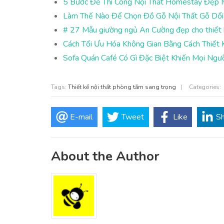
5 Bước Để Thi Công Nội Thất Homestay Đẹp 
Làm Thế Nào Để Chọn Đồ Gỗ Nội Thất Gỗ Dổi
# 27 Mẫu giường ngủ An Cường đẹp cho thiết k
Cách Tối Ưu Hóa Không Gian Bằng Cách Thiết 
Sofa Quán Café Có Gì Đặc Biệt Khiến Mọi Ngư
Tags:
Thiết kế nội thất phòng tắm sang trọng
|
Categories:
E-mail
Tweet
Like
S
About the Author