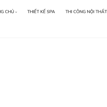
NG CHỦ
THIẾT KẾ SPA
THI CÔNG NỘI THẤT