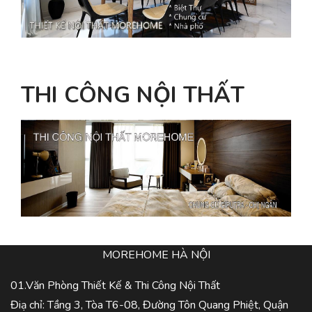
THI CÔNG NỘI THẤT
MOREHOME HÀ NỘI
01.Văn Phòng Thiết Kế & Thi Công Nội Thất
Điạ chỉ: Tầng 3, Tòa T6-08, Đường Tôn Quang Phiệt, Quận