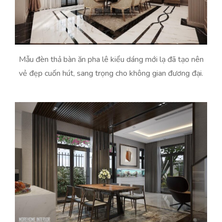
Mẫu đèn thả bàn ăn pha lê kiểu dáng mới lạ đã tạo nên
vẻ đẹp cuốn hút, sang trọng cho không gian đương đại.