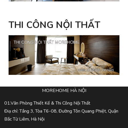
THI CÔNG NỘI THẤT
MOREHOME HÀ NỘI
01.Văn Phòng Thiết Kế & Thi Công Nội Thất
Điạ chỉ: Tầng 3, Tòa T6-08, Đường Tôn Quang Phiệt, Quận
Bắc Từ Liêm, Hà Nội