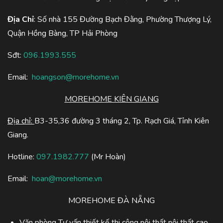
Địa Chỉ
: Số nhà 155 Đường Bạch Đằng, Phường Thượng Lý,
Quận Hồng Bàng, TP Hải Phòng
Sđt:
096.1993.555
Email:
hoangson@morehome.vn
MOREHOME KIÊN GIANG
Địa chỉ:
B3-35,36 đường 3 tháng 2, Tp. Rạch Giá, Tỉnh Kiên
Giang.
Hotline:
097.1982.777
(Mr Hoàn)
Email:
hoan@morehome.vn
MOREHOME ĐÀ NẴNG
Văn phòng Tư vấn thiết kế thi công nội thất nội thất cao