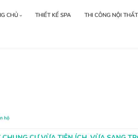
NG CHỦ
THIẾT KẾ SPA
THI CÔNG NỘI THẤT
ăn hộ
T CHUNG CƯ VỪA TIỆN ÍCH, VỪA SANG T