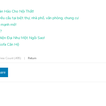
n Hảo Cho Nội Thất!
êu cầu tại biệt thự, nhà phố, văn phòng, chung cư
út mạnh mẽ!
m?
iện Đại Như Một Ngôi Sao!
Sofa Căn Hộ
iew Count (495)
|
Return
hare