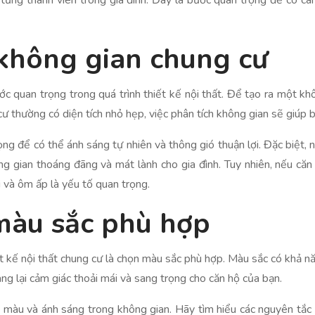
ừng thành viên trong gia đình. Đây là bước quan trọng để có cái 
 không gian chung cư
c quan trọng trong quá trình thiết kế nội thất. Để tạo ra một kh
 cư thường có diện tích nhỏ hẹp, việc phân tích không gian sẽ giúp b
ọng để có thể ánh sáng tự nhiên và thông gió thuận lợi. Đặc biệt, 
 gian thoáng đãng và mát lành cho gia đình. Tuy nhiên, nếu căn
ái và ôm ấp là yếu tố quan trọng.
màu sắc phù hợp
ết kế nội thất chung cư là chọn màu sắc phù hợp. Màu sắc có khả 
g lại cảm giác thoải mái và sang trọng cho căn hộ của bạn.
màu và ánh sáng trong không gian. Hãy tìm hiểu các nguyên tắc 