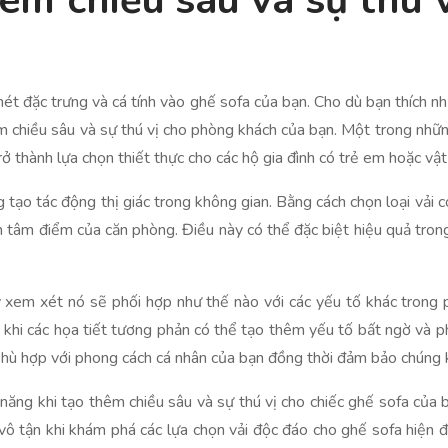
hêm chiều sâu và sự thú 
nét đặc trưng và cá tính vào ghế sofa của bạn. Cho dù bạn thích nh
hêm chiều sâu và sự thú vị cho phòng khách của bạn. Một trong nhữ
rở thành lựa chọn thiết thực cho các hộ gia đình có trẻ em hoặc vật
 tạo tác động thị giác trong không gian. Bằng cách chọn loại vải có
 tâm điểm của căn phòng. Điều này có thể đặc biệt hiệu quả trong
y xem xét nó sẽ phối hợp như thế nào với các yếu tố khác trong 
g khi các họa tiết tương phản có thể tạo thêm yếu tố bất ngờ và 
hù hợp với phong cách cá nhân của bạn đồng thời đảm bảo chúng khô
hả năng khi tạo thêm chiều sâu và sự thú vị cho chiếc ghế sofa củ
à vô tận khi khám phá các lựa chọn vải độc đáo cho ghế sofa hiện đạ