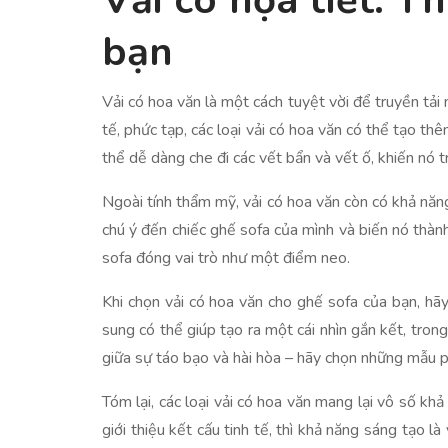
Vải có họa tiết: T
bạn
Vải có hoa văn là một cách tuyệt vời để truyền tải 
tế, phức tạp, các loại vải có hoa văn có thể tạo t
thể dễ dàng che đi các vết bẩn và vết ố, khiến nó t
Ngoài tính thẩm mỹ, vải có hoa văn còn có khả năng
chú ý đến chiếc ghế sofa của mình và biến nó thành
sofa đóng vai trò như một điểm neo.
Khi chọn vải có hoa văn cho ghế sofa của bạn, hã
sung có thể giúp tạo ra một cái nhìn gắn kết, tron
giữa sự táo bạo và hài hòa – hãy chọn những mẫu p
Tóm lại, các loại vải có hoa văn mang lại vô số k
giới thiệu kết cấu tinh tế, thì khả năng sáng tạo l