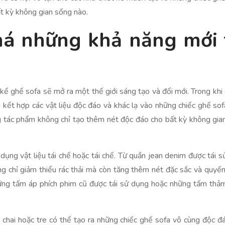
t kỳ không gian sống nào.
há những khả năng mới t
ế ghế sofa sẽ mở ra một thế giới sáng tạo và đổi mới. Trong khi c
i kết hợp các vật liệu độc đáo và khác lạ vào những chiếc ghế sof
hững tác phẩm không chỉ tạo thêm nét độc đáo cho bất kỳ không gi
 dụng vật liệu tái chế hoặc tái chế. Từ quần jean denim được tái 
ng chỉ giảm thiểu rác thải mà còn tăng thêm nét đặc sắc và quyế
ững tấm áp phích phim cũ được tái sử dụng hoặc những tấm thả
t chai hoặc tre có thể tạo ra những chiếc ghế sofa vô cùng độc 