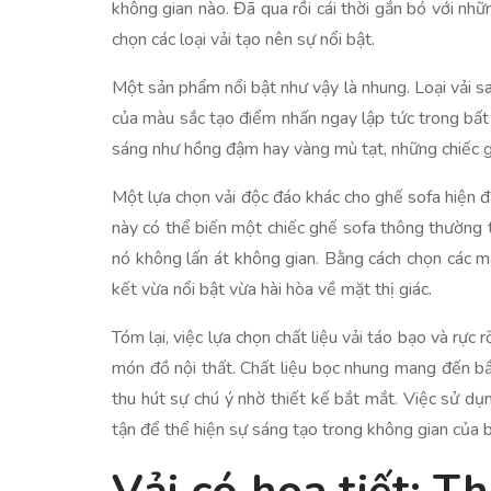
không gian nào. Đã qua rồi cái thời gắn bó với nhữ
chọn các loại vải tạo nên sự nổi bật.
Một sản phẩm nổi bật như vậy là nhung. Loại vải s
của màu sắc tạo điểm nhấn ngay lập tức trong bấ
sáng như hồng đậm hay vàng mù tạt, những chiếc g
Một lựa chọn vải độc đáo khác cho ghế sofa hiện đại
này có thể biến một chiếc ghế sofa thông thường 
nó không lấn át không gian. Bằng cách chọn các m
kết vừa nổi bật vừa hài hòa về mặt thị giác.
Tóm lại, việc lựa chọn chất liệu vải táo bạo và rự
món đồ nội thất. Chất liệu bọc nhung mang đến bầ
thu hút sự chú ý nhờ thiết kế bắt mắt. Việc sử d
tận để thể hiện sự sáng tạo trong không gian của 