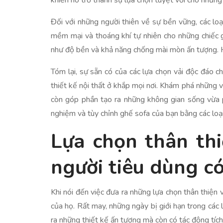
khiến nó trở thành sự lựa chọn tuyệt vời cho nhữn
Đối với những người thiên về sự bền vững, các loạ
mềm mại và thoáng khí tự nhiên cho những chiếc g
như độ bền và khả năng chống mài mòn ấn tượng. H
Tóm lại, sự sẵn có của các lựa chọn vải độc đáo
thiết kế nội thất ở khắp mọi nơi. Khám phá những v
còn góp phần tạo ra những không gian sống vừa p
nghiệm và tùy chỉnh ghế sofa của bạn bằng các loại 
Lựa chọn thân thi
người tiêu dùng có
Khi nói đến việc đưa ra những lựa chọn thân thiện
của họ. Rất may, những ngày bị giới hạn trong các l
ra những thiết kế ấn tượng mà còn có tác động tíc