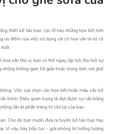
vị cho ghế sofa của
ững thiết kế táo bạo, rực rỡ hay những họa tiết tinh
ng ưu điểm của việc sử dụng vải có hoa văn là nó có
 nuôi.
 hoa văn thú vị, bạn có thể ngay lập tức thu hút sự
 những không gian tối giản hoặc trung tính, nơi ghế
phòng. Việc lựa chọn các họa tiết hoặc màu sắc bổ
phấn khích. Điều quan trọng là đạt được sự cân bằng
ng lấn át phần trang trí còn lại của bạn.
a bạn. Cho dù bạn muốn đưa ra tuyên bố táo bạo hay
i. Vì vậy, hãy tiếp tục - giải phóng trí tưởng tượng