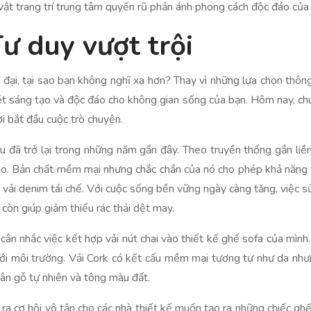
vật trang trí trung tâm quyến rũ phản ánh phong cách độc đáo của
Tư duy vượt trội
ện đại, tại sao bạn không nghĩ xa hơn? Thay vì những lựa chọn thô
ét sáng tạo và độc đáo cho không gian sống của bạn. Hôm nay, ch
i bắt đầu cuộc trò chuyện.
iệu đã trở lại trong những năm gần đây. Theo truyền thống gắn li
nào. Bản chất mềm mại nhưng chắc chắn của nó cho phép khả năng 
 vải denim tái chế. Với cuộc sống bền vững ngày càng tăng, việc s
còn giúp giảm thiểu rác thải dệt may.
 cân nhắc việc kết hợp vải nút chai vào thiết kế ghế sofa của mìn
với môi trường. Vải Cork có kết cấu mềm mại tương tự như da nh
vân gỗ tự nhiên và tông màu đất.
ra cơ hội vô tận cho các nhà thiết kế muốn tạo ra những chiếc gh