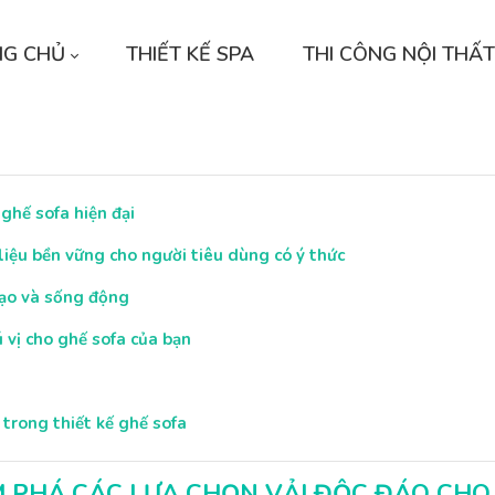
NG CHỦ
THIẾT KẾ SPA
THI CÔNG NỘI THẤT
 ghế sofa hiện đại
liệu bền vững cho người tiêu dùng có ý thức
bạo và sống động
ú vị cho ghế sofa của bạn
trong thiết kế ghế sofa
 PHÁ CÁC LỰA CHỌN VẢI ĐỘC ĐÁO CHO 