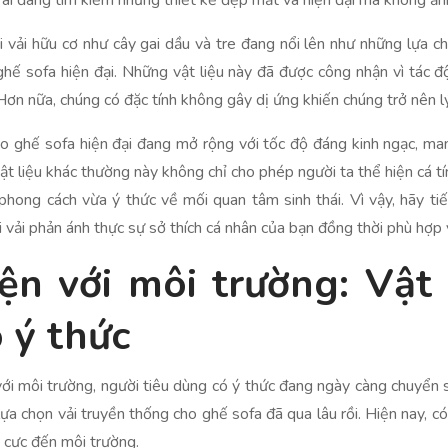
g ai đang tìm kiếm những thiết kế đẹp mắt và hiện đại mà không ả
i vải hữu cơ như cây gai dầu và tre đang nổi lên như những lựa ch
hế sofa hiện đại. Những vật liệu này đã được công nhận vì tác đ
ơn nữa, chúng có đặc tính không gây dị ứng khiến chúng trở nên l
 cho ghế sofa hiện đại đang mở rộng với tốc độ đáng kinh ngạc, 
ật liệu khác thường này không chỉ cho phép người ta thể hiện cá t
hong cách vừa ý thức về mối quan tâm sinh thái. Vì vậy, hãy tiế
vải phản ánh thực sự sở thích cá nhân của bạn đồng thời phù hợp vớ
ện với môi trường: Vật
 ý thức
 với môi trường, người tiêu dùng có ý thức đang ngày càng chuyển 
ựa chọn vải truyền thống cho ghế sofa đã qua lâu rồi. Hiện nay, có
h cực đến môi trường.