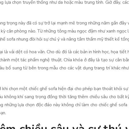
ng lựa chọn truyền thống như da hoặc màu trung tính. Giờ đây, cá
ang trọng này đã có sự trở lại mạnh mẽ trong những năm gần đây v
t kỳ căn phòng nào. Từ những tông màu ngọc đậm như xanh ngọc
hế sofa nhung đòi hỏi sự chú ý và nâng tầm thẩm mỹ thiết kế tổng
 là vải dệt có hoa văn. Cho dù đó là các bản in hình học, họa tiết
thành một tác phẩm nghệ thuật. Chìa khóa ở đây là tạo sự cân bằ
àu bổ sung từ bên trong mẫu cho các vật dụng trang trí khác như
c rỡ khi chọn một chiếc ghế sofa hiện đại cho phép bạn thoát khỏi s
u không khí sang trọng đồng thời tăng thêm chiều sâu cho bất kỳ 
ụng những lựa chọn độc đáo này không chỉ làm cho chiếc ghế sof
bạn.