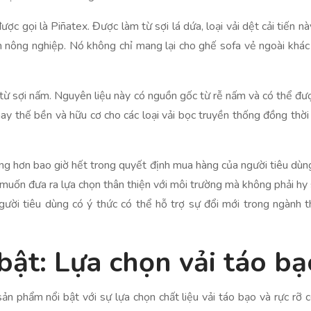
ược gọi là Piñatex. Được làm từ sợi lá dứa, loại vải dệt cải tiến n
nh nông nghiệp. Nó không chỉ mang lại cho ghế sofa vẻ ngoài khá
từ sợi nấm. Nguyên liệu này có nguồn gốc từ rễ nấm và có thể đư
ay thế bền và hữu cơ cho các loại vải bọc truyền thống đồng thời 
ọng hơn bao giờ hết trong quyết định mua hàng của người tiêu dùng
muốn đưa ra lựa chọn thân thiện với môi trường mà không phải hy 
ười tiêu dùng có ý thức có thể hỗ trợ sự đổi mới trong ngành t
bật: Lựa chọn vải táo b
sản phẩm nổi bật với sự lựa chọn chất liệu vải táo bạo và rực rỡ 