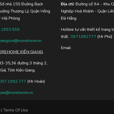
 Số nhà 155 Đường Bạch
Địa chỉ:
Đường số 9A - Khu C
hường Thượng Lý, Quận Hồng
Nghiệp Hoà Khánh - Quận Liên
P Hải Phòng
Đà Nẵng
.1993.555
Hotline tư vấn thiết kế trang tr
thất:
0971982777
(Mr Phú)
oangson@morehome.vn
Email:
REHOME KIÊN GIANG
B3-35,36 đường 3 tháng 2,
Giá, Tỉnh Kiên Giang.
097.1982.777
(Mr Hoàn)
oan@morehome.vn
|
Terms Of Use