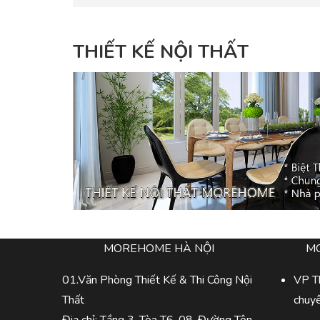
THIẾT KẾ NỘI THẤT
MOREHOME HÀ NỘI
M
01.Văn Phòng Thiết Kế & Thi Công Nội
VP Th
Thất
chuy
Điạ chỉ: Tầng 3, Tòa T6-08, Đường Tôn