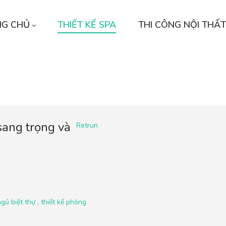
NG CHỦ
THIẾT KẾ SPA
THI CÔNG NỘI THẤT
sang trọng và
Retrun
gủ biệt thự
,
thiết kế phòng