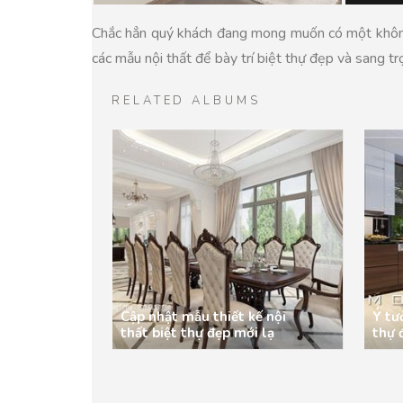
Chắc hẳn quý khách đang mong muốn có một không g
các mẫu nội thất để bày trí biệt thự đẹp và sang t
RELATED ALBUMS
Cập nhật mẫu thiết kế nội
Ý tư
thất biệt thự đẹp mới lạ
thự 