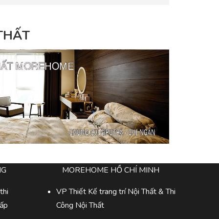
 THẤT
NG
MOREHOME HỒ CHÍ MINH
thi
VP Thiết Kế trang trí Nội Thất & Thi
cấp
Công Nội Thất