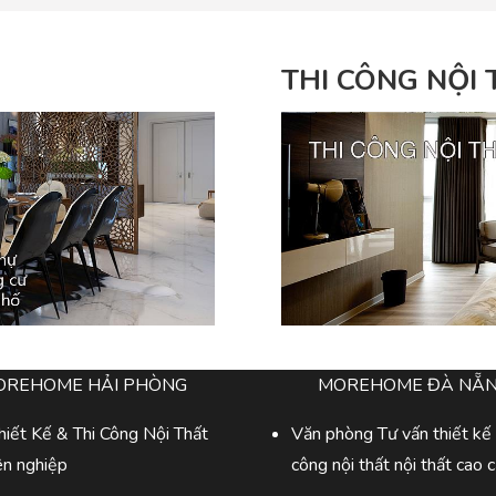
THI CÔNG NỘI
OREHOME HẢI PHÒNG
MOREHOME ĐÀ NẴ
iết Kế & Thi Công Nội Thất
Văn phòng Tư vấn thiết kế 
ên nghiệp
công nội thất nội thất cao 