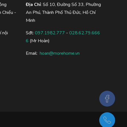
ông
Địa Chỉ
: Số 10, Đường Số 33, Phường
 Chiểu -
An Phú, Thành Phố Thủ Đức, Hồ Chí
Minh
í nội
Sđt:
097.1982.777
-
028.62.79.666
6
(Mr Hoàn)
Email:
hoan@morehome.vn