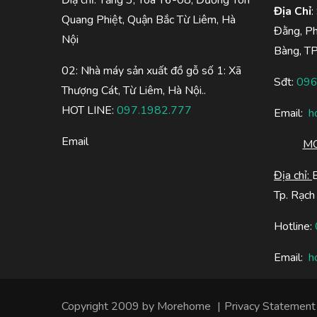
Địa Chỉ
:
Quang Phiệt, Quận Bắc Từ Liêm, Hà
Đằng, P
Nội
Bàng, T
02: Nhà máy sản xuất đồ gỗ số 1: Xã
Sđt:
096
Thượng Cát, Từ Liêm, Hà Nội..
HOT LINE:
097.1982.777
Email:
h
Email
MO
Địa chỉ:
Tp. Rạch 
Hotline:
Email:
h
Copyright 2009 by
Morehome
|
Privacy Statement