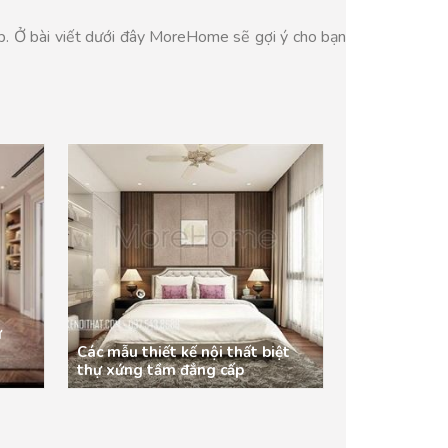
ấp. Ở bài viết dưới đây MoreHome sẽ gợi ý cho bạn
ự
Các mẫu thiết kế nội thất biệt
thự xứng tầm đẳng cấp