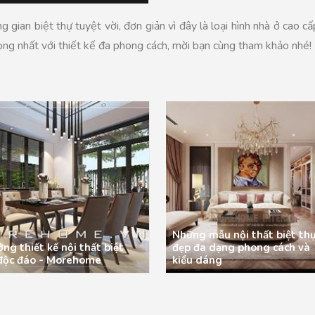
ian biệt thự tuyệt vời, đơn giản vì đây là loại hình nhà ở cao c
rọng nhất với thiết kế đa phong cách, mời bạn cùng tham khảo nhé!
Những mẫu nội thất biệt th
ởng thiết kế nội thất biệt
đẹp đa dạng phong cách và
độc đáo - Morehome
kiểu dáng